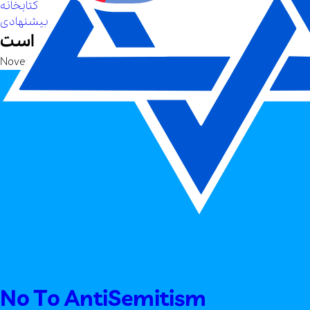
کتابخانه
لینک های پیشنهادی
وین قهرمانی، جوان یهودی ایرانی محکوم است
November, 5 - 2024
No To AntiSemitism