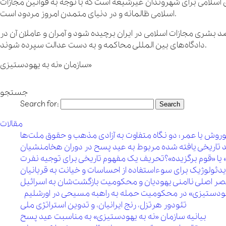
 اسلامی برای شهروندان غیرشیعه است که با توجه به قوانین مجازات
اسلامی ظالمانه و در دنیای متمدن امروز مردود است.
 بشری مجازات اسلامی در ایران برچیده شود و آمران و عاملان آن در
دادگاه‌های بین المللی محاکمه و به دست عدالت سپرده شوند.
سازمان «نه به یهودستیزی»
جستجو
Search for:
مقالات
روش یا عمر؛ دو نگاه متفاوت به آزادی مذهب و حقوق ملت‌ها
 تاریخی یافته شده مربوط به عید پسح در دوران هخامنشیان
 یا «قوم برگزیده»؟تحریف یک مفهوم تاریخی برای توجیه نفرت
یدئولوژیک برای سوءاستفاده از احساسات و خیانت به قربانیان
 مقصر اصلی ناامنی یهودیان و محکومیت بازگشت‌شان به اسرائیل
 یهودستیزی» در محکومیت حمله به راهبه مسیحی در اورشلیم
تئودور هرتزل، رنج ایرانیان، و تدوین استراتژی ملی
بیانیه سازمان «نه به یهودستیزی» به مناسبت عید پسح