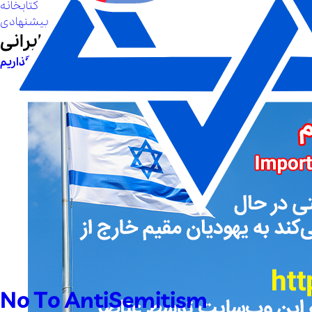
کتابخانه
لینک های پیشنهادی
یهود ستیزی در ایرانی
No To AntiSemitism