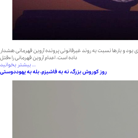
جوان یهودی بود و بارها نسبت به روند غیرقانونی پرونده آروین قهرمانی هشدار
داده است، اعدام آروین قهرمانی را «قتل
بیشتر بخوانید ...
روز کوروش بزرگ، نه به فاشیزم، بله به یهوددوستی