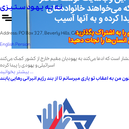
نـه بـه یـهـود سـتـیـزی
Address:
PO Box 327, Beverly Hills, CA 90210
English
Persian
 خانواده‌های یهودی و اسرائیلی که در خارج از کشور هستند جمع‌آوری می‌کند و مردم را به "میزبانی از یهودیان و اسرائیلی‌ها" دعوت می‌کند. بسیار محتمل است که این وب‌سایت توسط عناصر متخاصمی اداره شود که می‌خواهند خانواده‌های
اسرائیلی و یهودی را پیدا کرده
بیشتر بخوانید ...
نون من به اعقاب تو یاری میرسانم تا از بند رژیم انیرانی رهایی یابند